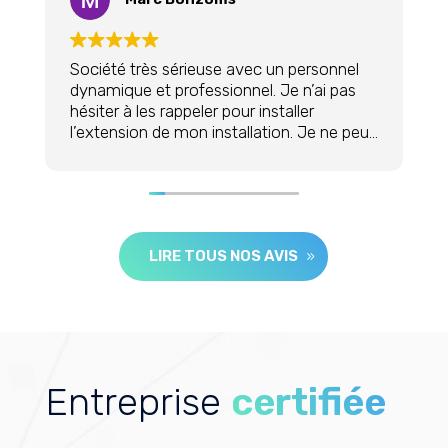
été très sérieuse avec un personnel
Après plusieur
mique et professionnel. Je n’ai pas
rencontre ave
er à les rappeler pour installer
alentours, notr
tension de mon installation. Je ne peux
Solaire Expert
les recommander.
commercial est
mari lui a dem
sur le devis, et 
Niveau prix Sud
placé car oui il
LIRE TOUS NOS AVIS
très cher. Nous
professionnalis
intervenu chez 
et celui qui no
l’intérieur est s
Je recommande
fermés. Encore 
Entreprise
certifiée
question et il
la pose.