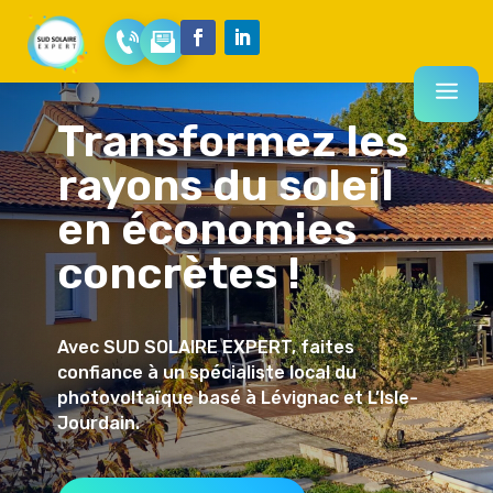
Transformez les
rayons du soleil
en économies
concrètes !
Avec SUD SOLAIRE EXPERT, faites
confiance à un spécialiste local du
photovoltaïque basé à Lévignac et L’Isle-
Jourdain.