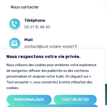
Nous contacter
Téléphone
05 61 15 48 49
Mail
contact@sud-solaire-expert.fr
Nous respectons votre vie privée.
Adresse
Nous utilisons des cookies pour améliorer votre expérience
88 avenue de bouconne, 31530 Lévignac
de navigation, diffuser des publicités ou des contenus
personnalisés et analyser notre trafic. En cliquant sur «
Tout accepter », vous consentez à notre utilisation des
cookies.
Créé par
| création de site internet
PERSONNALISER
TOUT REJETER
à Toulouse |
Mentions légales
|
Plan du site