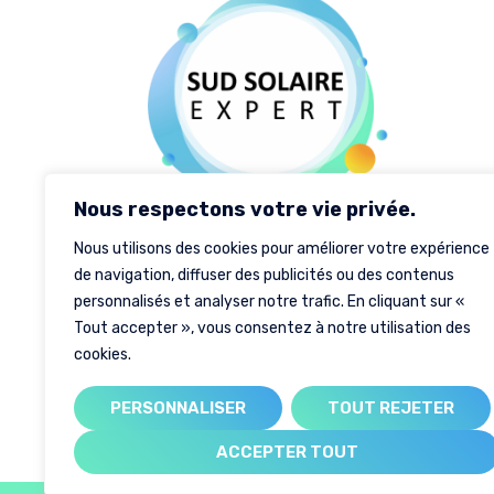
Nous respectons votre vie privée.
Nous utilisons des cookies pour améliorer votre expérience
Nous entrons actuellement dans l’ère du
de navigation, diffuser des publicités ou des contenus
renouvellement énergétique. SUD SOLAIR
personnalisés et analyser notre trafic. En cliquant sur «
EXPERT, votre partenaire pour l’installation
Tout accepter », vous consentez à notre utilisation des
cookies.
panneaux photovoltaïques et bornes de
recharge.
PERSONNALISER
TOUT REJETER
ACCEPTER TOUT